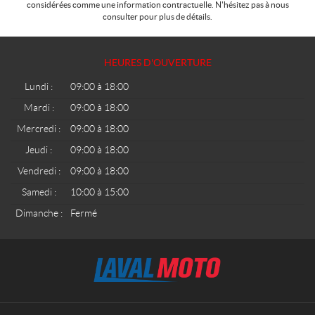
considérées comme une information contractuelle. N'hésitez pas à nous
consulter pour plus de détails.
HEURES D'OUVERTURE
Lundi :
09:00 à 18:00
Mardi :
09:00 à 18:00
Mercredi :
09:00 à 18:00
Jeudi :
09:00 à 18:00
Vendredi :
09:00 à 18:00
Samedi :
10:00 à 15:00
Dimanche :
Fermé
C
L
o
a
n
v
t
a