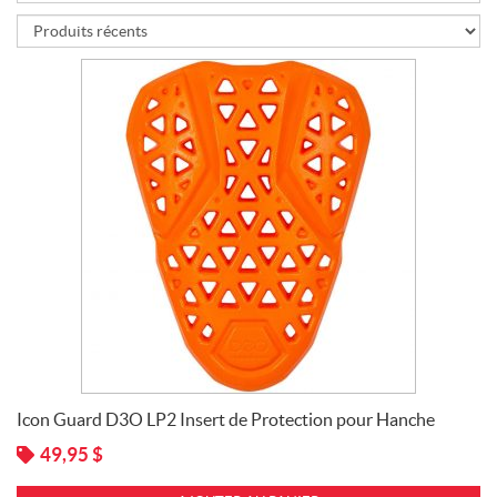
R
I
X
$0 -
$99.99
(1)
Icon Guard D3O LP2 Insert de Protection pour Hanche
49,95
$