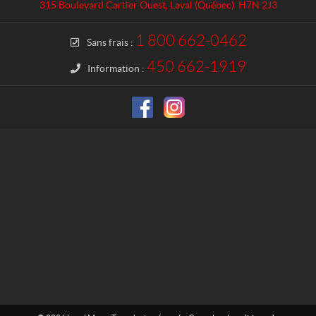
a
l
315 Boulevard Cartier Ouest
,
Laval
(Québec)
H7N 2J3
c
M
t
o
1 800 662-0462
Sans frais :
t
o
450 662-1919
Information :