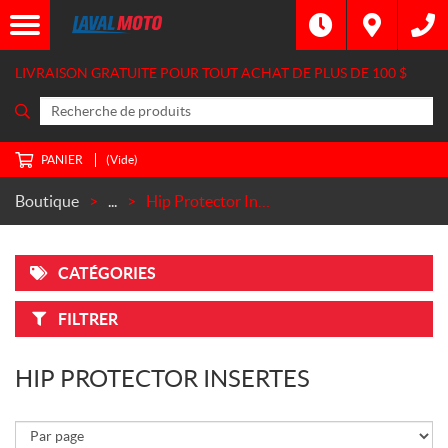
M
A
R
LIVRAISON GRATUITE POUR TOUT ACHAT DE PLUS DE
100 $
Q
U
E
S
PANIER
(Vide)
Icon
(1)
Boutique
...
Hip Protector Insertes
C
O
U
CATÉGORIES
L
E
U
FILTRER
R
HIP PROTECTOR INSERTES
Orange
(1)
P