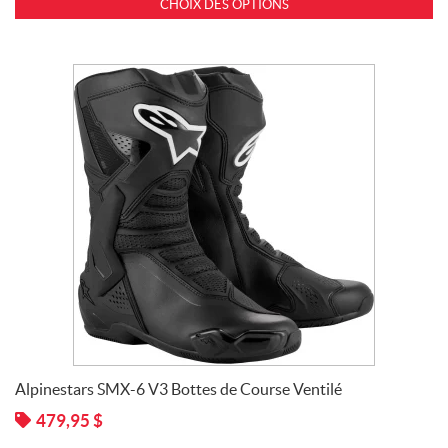
CHOIX DES OPTIONS
US
(1)
P
R
I
X
$300 -
$599.99
(2)
Alpinestars SMX-6 V3 Bottes de Course Ventilé
479,95
$