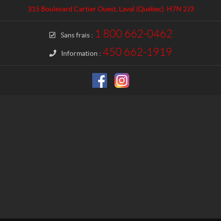
a
l
315 Boulevard Cartier Ouest
,
Laval
(Québec)
H7N 2J3
c
M
t
o
1 800 662-0462
Sans frais :
t
o
450 662-1919
Information :