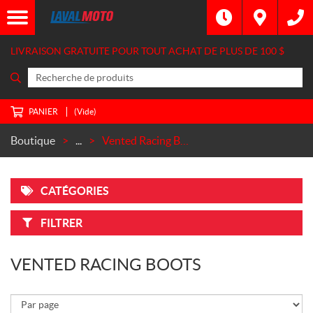
M
A
R
LIVRAISON GRATUITE POUR TOUT ACHAT DE PLUS DE
100 $
Q
U
E
S
PANIER
(Vide)
Alpinestars
(1)
Boutique
...
Vented Racing Boots
Leatt
(1)
CATÉGORIES
C
O
U
FILTRER
L
E
U
VENTED RACING BOOTS
R
Noir
(2)