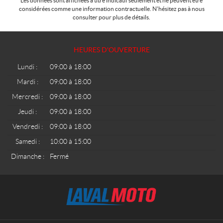
Les données sont affichées à titre indicatif seulement et ne peuvent être
considérées comme une information contractuelle. N'hésitez pas à nous
consulter pour plus de détails.
HEURES D'OUVERTURE
Lundi :
09:00 à 18:00
Mardi :
09:00 à 18:00
Mercredi :
09:00 à 18:00
Jeudi :
09:00 à 18:00
Vendredi :
09:00 à 18:00
Samedi :
10:00 à 15:00
Dimanche :
Fermé
C
L
o
a
n
v
t
a