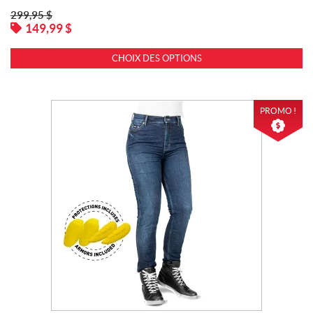
299,95
$
149,99
$
CHOIX DES OPTIONS
PROMO !