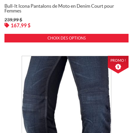
Bull-It Icona Pantalons de Moto en Denim Court pour
Femmes
239,99
$
167,99
$
CHOIX DES OPTIONS
PROMO !