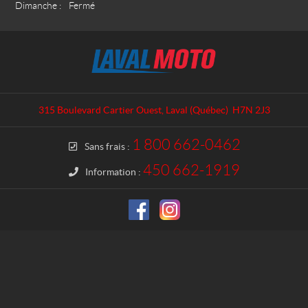
Dimanche :
Fermé
C
L
o
a
n
v
t
a
a
l
315 Boulevard Cartier Ouest
,
Laval
(Québec)
H7N 2J3
c
M
t
o
1 800 662-0462
Sans frais :
t
o
450 662-1919
Information :