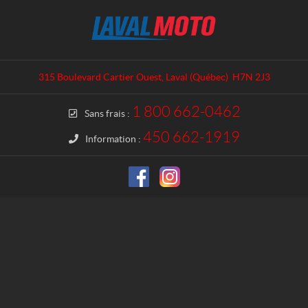
C
L
o
a
n
v
t
a
a
l
315 Boulevard Cartier Ouest
,
Laval
(Québec)
H7N 2J3
c
M
t
o
1 800 662-0462
Sans frais :
t
o
450 662-1919
Information :