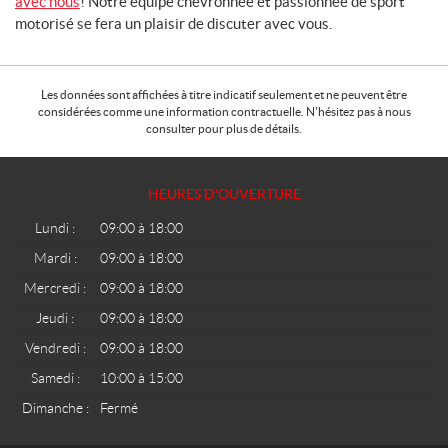
avec nous
! Notre équipe chevronnée et passionnée de sport
motorisé se fera un plaisir de discuter avec vous.
Les données sont affichées à titre indicatif seulement et ne peuvent être
considérées comme une information contractuelle. N'hésitez pas à nous
consulter pour plus de détails.
HEURES D'OUVERTURE
Lundi :
09:00 à 18:00
Mardi :
09:00 à 18:00
Mercredi :
09:00 à 18:00
Jeudi :
09:00 à 18:00
Vendredi :
09:00 à 18:00
Samedi :
10:00 à 15:00
Dimanche :
Fermé