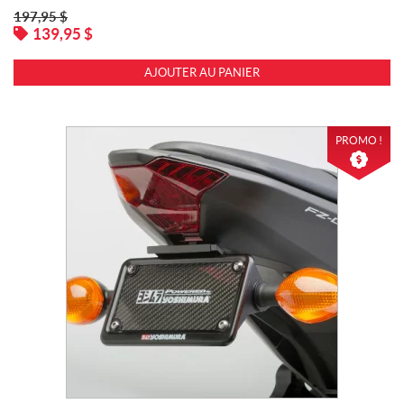
197,95
$
139,95
$
AJOUTER AU PANIER
PROMO !