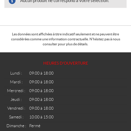
Aucun produit ne correspond à votre sélection.
Les données sont affichées à titre indicatif seulement et ne peuvent être
considérées comme une information contractuelle. N'hésitez pas à nous
consulter pour plus de détails.
HEURES D'OUVERTURE
Lundi :
09:00 à 18:00
Mardi :
09:00 à 18:00
Mercredi :
09:00 à 18:00
Jeudi :
09:00 à 18:00
Vendredi :
09:00 à 18:00
Samedi :
10:00 à 15:00
Dimanche :
Fermé