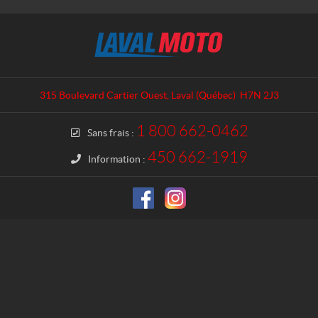
C
L
o
a
n
v
t
a
a
l
315 Boulevard Cartier Ouest
,
Laval
(Québec)
H7N 2J3
c
M
t
o
1 800 662-0462
Sans frais :
t
o
450 662-1919
Information :