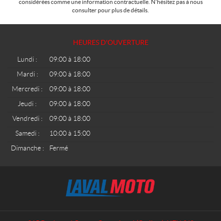
considérées comme une information contractuelle. N'hésitez pas à nous
consulter pour plus de détails.
HEURES D'OUVERTURE
Lundi :
09:00 à 18:00
Mardi :
09:00 à 18:00
Mercredi :
09:00 à 18:00
Jeudi :
09:00 à 18:00
Vendredi :
09:00 à 18:00
Samedi :
10:00 à 15:00
Dimanche :
Fermé
C
L
o
a
n
v
t
a