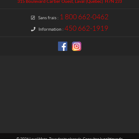
a
l
315 Boulevard Cartier Ouest
,
Laval
(Québec)
H7N 2J3
c
M
t
o
1 800 662-0462
Sans frais :
t
o
450 662-1919
Information :
© 2026 Laval Moto. Tous droits réservés. Consultez la
politique de