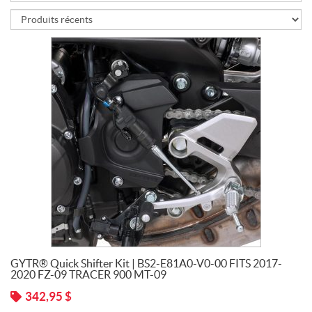
I
X
$300 -
$599.99
(1)
GYTR® Quick Shifter Kit | BS2-E81A0-V0-00 FITS 2017-
2020 FZ-09 TRACER 900 MT-09
342,95
$