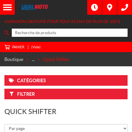
M
A
R
LIVRAISON GRATUITE POUR TOUT ACHAT DE PLUS DE
100 $
Q
U
E
S
PANIER
(Vide)
Yamaha
MT09
Boutique
...
Quick Shifter
13-20
(1)
M
CATÉGORIES
O
T
O
FILTRER
Yamaha
QUICK SHIFTER
(1)
P
R