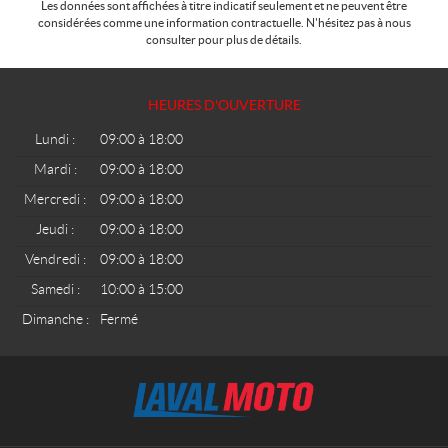
Les données sont affichées à titre indicatif seulement et ne peuvent être
considérées comme une information contractuelle. N'hésitez pas à nous
consulter pour plus de détails.
HEURES D'OUVERTURE
Lundi :
09:00 à 18:00
Mardi :
09:00 à 18:00
Mercredi :
09:00 à 18:00
Jeudi :
09:00 à 18:00
Vendredi :
09:00 à 18:00
Samedi :
10:00 à 15:00
Dimanche :
Fermé
C
L
o
a
n
v
t
a