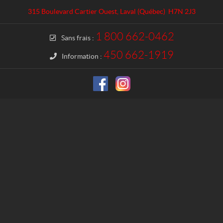
a
l
315 Boulevard Cartier Ouest
,
Laval
(Québec)
H7N 2J3
c
M
t
o
1 800 662-0462
Sans frais :
t
o
450 662-1919
Information :